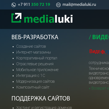
+7 911
350 72 19
mail@medialuki.ru
ВЕБ-РАЗРАБОТКА
ВИДЕ
Создание сайтов
Интернет-магазины
Корпоративный портал
сотрудника
Отраслевые решения
Техническо
Мобильное приложение
видеотранс
Интеграция с 1С
одновремен
Модернизация сайтов
видеотранс
Композитный сайт
« Возврат 
ПОДДЕРЖКА САЙТОВ
Хостинг и регистрация доменов